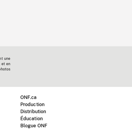
nt une
n et en
photos
ONF.ca
Production
Distribution
Éducation
Blogue ONF