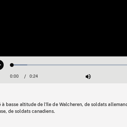
Loaded
:
Play
12.03%
0:00
Current
0:24
Duration
/
Mute
Time
à basse altitude de l'île de Walcheren, de soldats alleman
euse, de soldats canadiens.