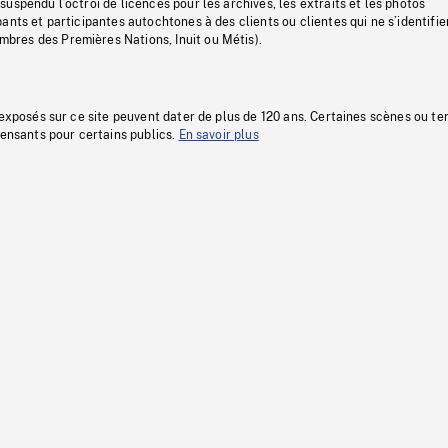
uspendu l’octroi de licences pour les archives, les extraits et les photos
ants et participantes autochtones à des clients ou clientes qui ne s’identifie
res des Premières Nations, Inuit ou Métis).
 exposés sur ce site peuvent dater de plus de 120 ans. Certaines scènes ou t
fensants pour certains publics.
En savoir plus