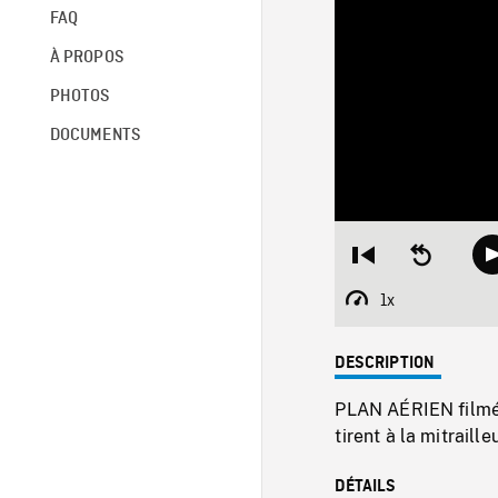
FAQ
À PROPOS
PHOTOS
DOCUMENTS
Restart
Seek
from
backward
beginning
10
1x
Playback
seconds
Rate
DESCRIPTION
PLAN AÉRIEN filmé 
tirent à la mitraill
DÉTAILS