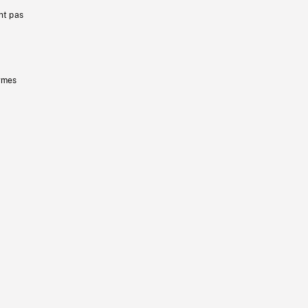
nt pas
ermes