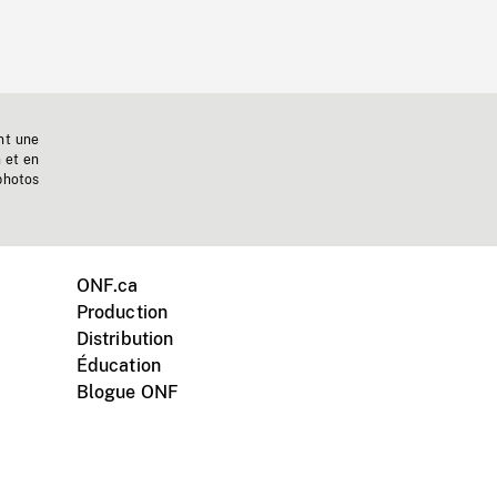
nt une
n et en
photos
ONF.ca
Production
Distribution
Éducation
Blogue ONF