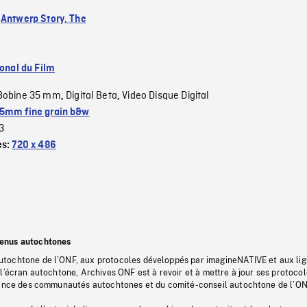
:
Antwerp Story, The
ional du Film
Bobine 35 mm
Digital Beta
Video Disque Digital
,
,
5mm fine grain b&w
3
es:
720 x 486
tenus autochtones
tochtone de l’ONF, aux protocoles développés par imagineNATIVE et aux li
l’écran autochtone, Archives ONF est à revoir et à mettre à jour ses protoco
stance des communautés autochtones et du comité-conseil autochtone de l’ON