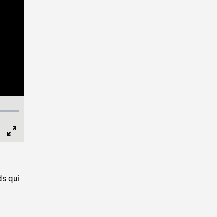
Full
Screen
ds qui