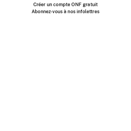
Créer un compte ONF gratuit
Abonnez-vous à nos infolettres
Événements ONF près de chez vous
Créer avec l’ONF
Organiser une projection publique
À propos de ce site
Centre d'aide
Contactez-nous
Espace Média
Emplois
ONF.ca
Production
Distribution
Éducation
Blogue ONF