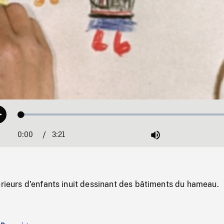
Loaded
:
Play
1.79%
0:00
Current
3:21
Duration
/
Mute
Time
érieurs d'enfants inuit dessinant des bâtiments du hameau.