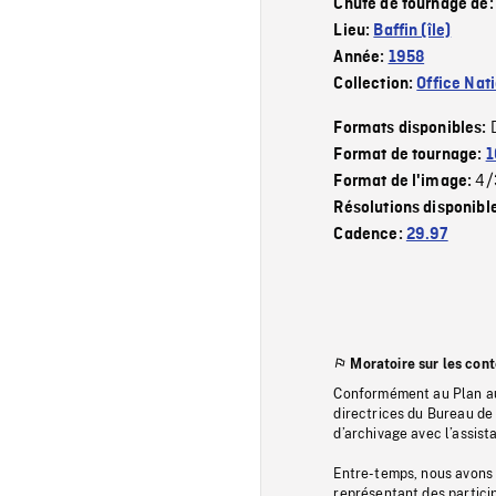
Chute de tournage de
Lieu:
Baffin (île)
Année:
1958
Collection:
Office Nat
Formats disponibles:
Format de tournage:
1
4/
Format de l'image:
Résolutions disponibl
Cadence:
29.97
Moratoire sur les con
Conformément au Plan au
directrices du Bureau de 
d’archivage avec l’assi
Entre-temps, nous avons s
représentant des particip