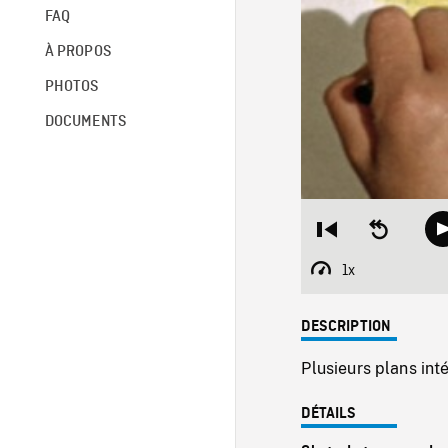
FAQ
À PROPOS
PHOTOS
DOCUMENTS
Restart
Seek
from
backward
beginning
10
1x
Playback
seconds
Rate
DESCRIPTION
Plusieurs plans int
DÉTAILS