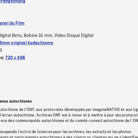
:
Pangnirtung
ional du Film
Digital Beta
Bobine 16 mm
Video Disque Digital
,
,
6mm original kodachrome
3
es:
720 x 486
tenus autochtones
tochtone de l’ONF, aux protocoles développés par imagineNATIVE et aux li
l’écran autochtone, Archives ONF est à revoir et à mettre à jour ses protoco
stance des communautés autochtones et du comité-conseil autochtone de l’ON
uspendu l’octroi de licences pour les archives, les extraits et les photos
ants et participantes autochtones à des clients ou clientes qui ne s’identifie