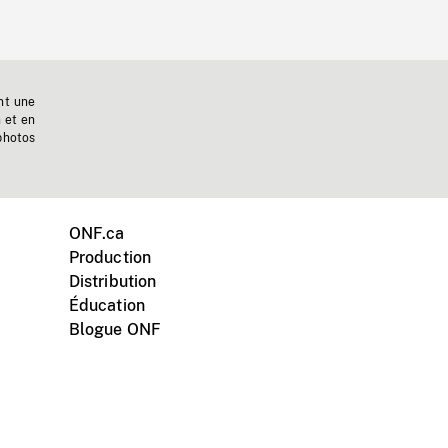
nt une
n et en
photos
ONF.ca
Production
Distribution
Éducation
Blogue ONF