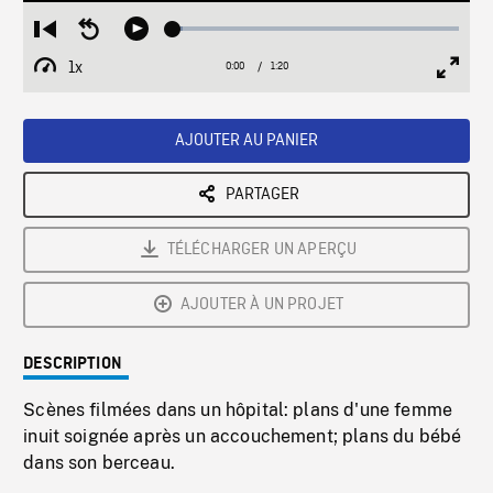
Loaded
:
Restart
Seek
Play
3.32%
from
backward
1x
0:00
Current
1:20
Duration
/
beginning
10
Playback
Full
Time
seconds
Rate
Scree
AJOUTER AU PANIER
PARTAGER
TÉLÉCHARGER UN APERÇU
AJOUTER À UN PROJET
DESCRIPTION
Scènes filmées dans un hôpital: plans d'une femme
inuit soignée après un accouchement; plans du bébé
dans son berceau.