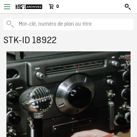
0
STK-ID 18922