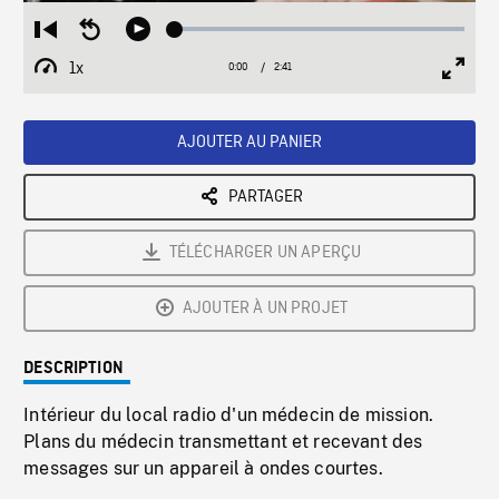
Loaded
:
Restart
Seek
Play
2.23%
from
backward
1x
0:00
Current
2:41
Duration
/
beginning
10
Playback
Full
Time
seconds
Rate
Scree
AJOUTER AU PANIER
PARTAGER
TÉLÉCHARGER UN APERÇU
AJOUTER À UN PROJET
DESCRIPTION
Intérieur du local radio d'un médecin de mission.
Plans du médecin transmettant et recevant des
messages sur un appareil à ondes courtes.