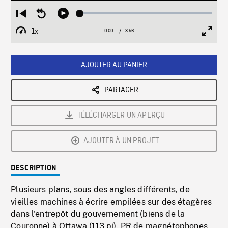
Loaded
:
Restart
Seek
Play
1.30%
from
backward
1x
0:00
Current
3:56
Duration
/
beginning
10
Playback
Full
Time
seconds
Rate
Scree
AJOUTER AU PANIER
PARTAGER
TÉLÉCHARGER UN APERÇU
AJOUTER À UN PROJET
DESCRIPTION
Plusieurs plans, sous des angles différents, de
vieilles machines à écrire empilées sur des étagères
dans l'entrepôt du gouvernement (biens de la
Couronne) à Ottawa (113 pi). PR de magnétophones