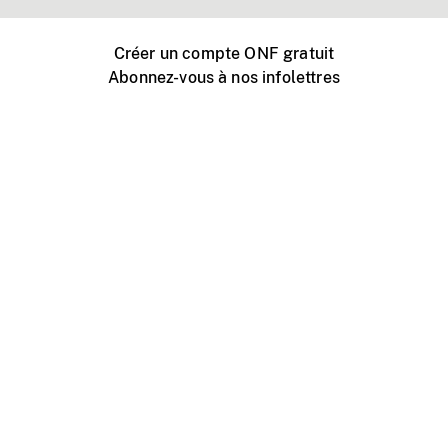
Créer un compte ONF gratuit
Abonnez-vous à nos infolettres
Événements ONF près de chez vous
Créer avec l’ONF
Organiser une projection publique
À propos de ce site
Centre d'aide
Contactez-nous
Espace Média
Emplois
ONF.ca
Production
Distribution