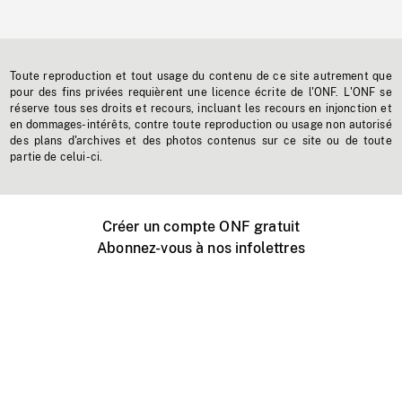
Toute reproduction et tout usage du contenu de ce site autrement que
pour des fins privées requièrent une licence écrite de l'ONF. L'ONF se
réserve tous ses droits et recours, incluant les recours en injonction et
en dommages-intérêts, contre toute reproduction ou usage non autorisé
des plans d'archives et des photos contenus sur ce site ou de toute
partie de celui-ci.
Créer un compte ONF gratuit
Abonnez-vous à nos infolettres
Événements ONF près de chez vous
Créer avec l’ONF
Organiser une projection publique
À propos de ce site
Centre d'aide