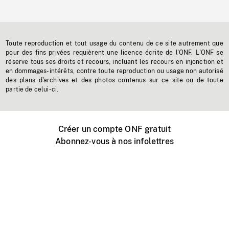
Toute reproduction et tout usage du contenu de ce site autrement que
pour des fins privées requièrent une licence écrite de l'ONF. L'ONF se
réserve tous ses droits et recours, incluant les recours en injonction et
en dommages-intérêts, contre toute reproduction ou usage non autorisé
des plans d'archives et des photos contenus sur ce site ou de toute
partie de celui-ci.
Créer un compte ONF gratuit
Abonnez-vous à nos infolettres
Événements ONF près de chez vous
Créer avec l’ONF
Organiser une projection publique
À propos de ce site
Centre d'aide