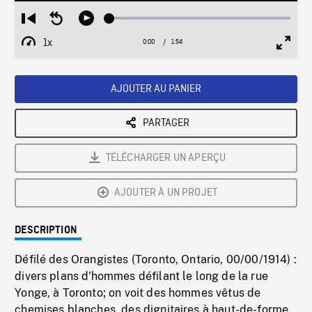
Loaded
:
Restart
Seek
Play
2.69%
from
backward
1x
0:00
Current
1:54
Duration
/
beginning
10
Playback
Full
Time
seconds
Rate
Scree
AJOUTER AU PANIER
PARTAGER
TÉLÉCHARGER UN APERÇU
AJOUTER À UN PROJET
DESCRIPTION
Défilé des Orangistes (Toronto, Ontario, 00/00/1914) :
divers plans d'hommes défilant le long de la rue
Yonge, à Toronto; on voit des hommes vêtus de
chemises blanches, des dignitaires à haut-de-forme