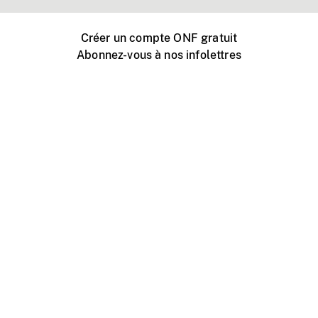
Créer un compte ONF gratuit
Abonnez-vous à nos infolettres
Événements ONF près de chez vous
Créer avec l’ONF
Organiser une projection publique
À propos de ce site
Centre d'aide
Contactez-nous
Espace Média
Emplois
ONF.ca
Production
Distribution