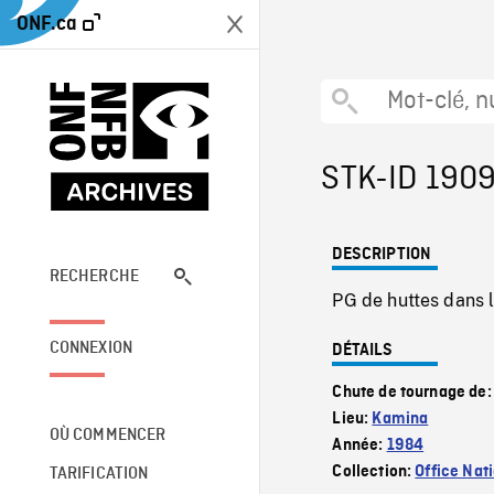
ONF.ca
STK-ID 190
DESCRIPTION
RECHERCHE
PG de huttes dans l
CONNEXION
DÉTAILS
Chute de tournage de
Lieu:
Kamina
OÙ COMMENCER
Année:
1984
Collection:
Office Nat
TARIFICATION