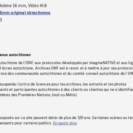
Bobine 16 mm
Vidéo Hi 8
,
6mm original ektachrome
3
tenus autochtones
tochtone de l’ONF, aux protocoles développés par imagineNATIVE et aux li
l’écran autochtone, Archives ONF est à revoir et à mettre à jour ses protoco
stance des communautés autochtones et du comité-conseil autochtone de l’ON
uspendu l’octroi de licences pour les archives, les extraits et les photos
ants et participantes autochtones à des clients ou clientes qui ne s’identifie
res des Premières Nations, Inuit ou Métis).
 exposés sur ce site peuvent dater de plus de 120 ans. Certaines scènes ou t
fensants pour certains publics.
En savoir plus