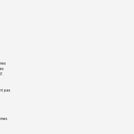
gnes
les
F.
nt pas
ermes