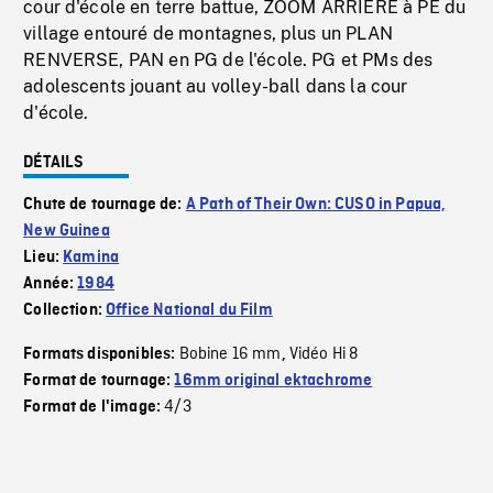
cour d'école en terre battue, ZOOM ARRIERE à PE du
village entouré de montagnes, plus un PLAN
RENVERSE, PAN en PG de l'école. PG et PMs des
adolescents jouant au volley-ball dans la cour
d'école.
DÉTAILS
Chute de tournage de:
A Path of Their Own: CUSO in Papua,
New Guinea
Lieu:
Kamina
Année:
1984
Collection:
Office National du Film
Bobine 16 mm
Vidéo Hi 8
Formats disponibles:
,
Format de tournage:
16mm original ektachrome
4/3
Format de l'image: