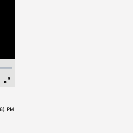
Full
Screen
8). PM