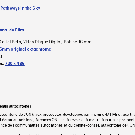
:
Pathways in the Sky
ional du Film
Digital Beta
Video Disque Digital
Bobine 16 mm
,
,
6mm original ektachrome
3
es:
720 x 486
tenus autochtones
tochtone de l’ONF, aux protocoles développés par imagineNATIVE et aux li
l’écran autochtone, Archives ONF est à revoir et à mettre à jour ses protoco
stance des communautés autochtones et du comité-conseil autochtone de l’ON