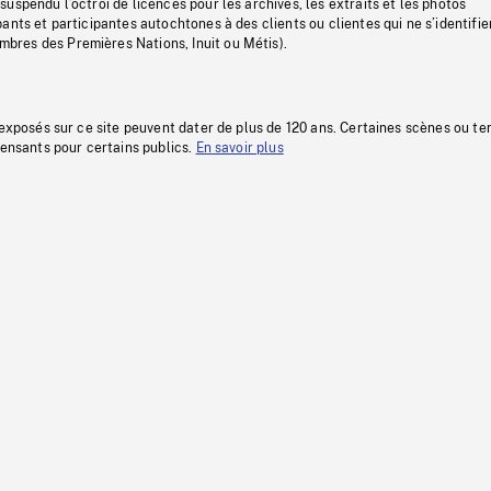
uspendu l’octroi de licences pour les archives, les extraits et les photos
ants et participantes autochtones à des clients ou clientes qui ne s’identifie
res des Premières Nations, Inuit ou Métis).
 exposés sur ce site peuvent dater de plus de 120 ans. Certaines scènes ou t
fensants pour certains publics.
En savoir plus