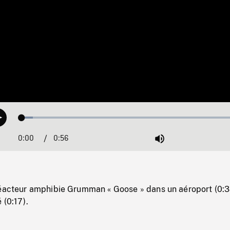
Loaded
:
Play
4.77%
0:00
Current
0:56
Duration
/
Mute
Time
réacteur amphibie Grumman « Goose » dans un aéroport (0:3
 (0:17).