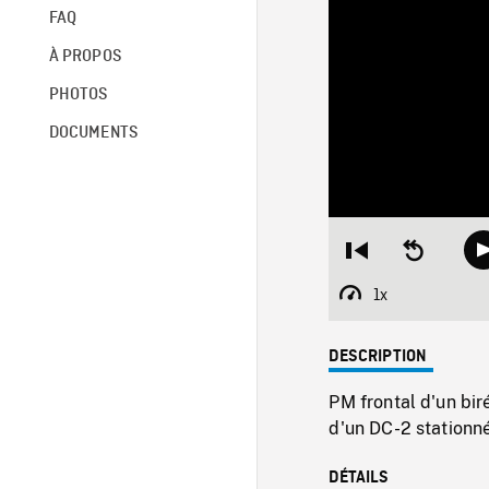
FAQ
À PROPOS
PHOTOS
DOCUMENTS
Restart
Seek
from
backward
beginning
10
1x
Playback
seconds
Rate
DESCRIPTION
PM frontal d'un bi
d'un DC-2 stationné
DÉTAILS