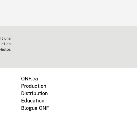
nt une
n et en
photos
ONF.ca
Production
Distribution
Éducation
Blogue ONF