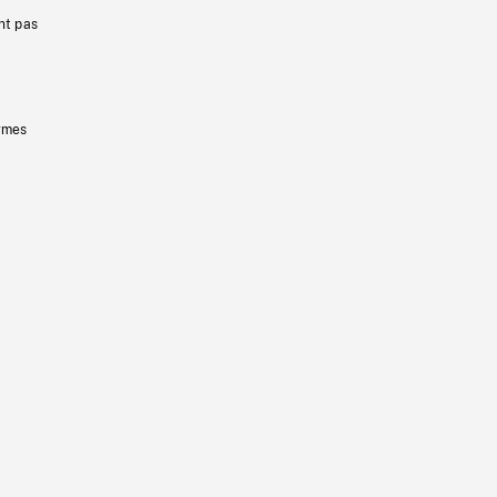
nt pas
ermes