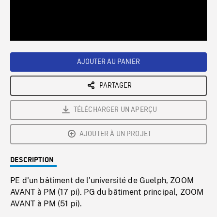
/
Loaded
:
Playback
0%
Rate
AJOUTER AU PANIER
PARTAGER
TÉLÉCHARGER UN APERÇU
AJOUTER À UN PROJET
DESCRIPTION
PE d'un bâtiment de l'université de Guelph, ZOOM
AVANT à PM (17 pi). PG du bâtiment principal, ZOOM
AVANT à PM (51 pi).