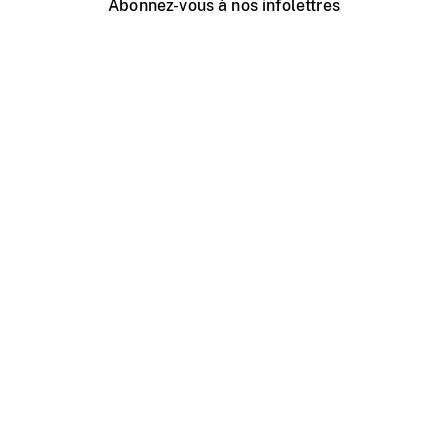
Abonnez-vous à nos infolettres
Événements ONF près de chez vous
Créer avec l’ONF
Organiser une projection publique
À propos de ce site
Centre d'aide
Contactez-nous
Espace Média
Emplois
ONF.ca
Production
Distribution
Éducation
Blogue ONF