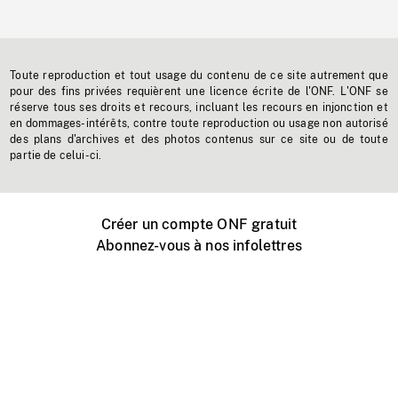
Toute reproduction et tout usage du contenu de ce site autrement que
pour des fins privées requièrent une licence écrite de l'ONF. L'ONF se
réserve tous ses droits et recours, incluant les recours en injonction et
en dommages-intérêts, contre toute reproduction ou usage non autorisé
des plans d'archives et des photos contenus sur ce site ou de toute
partie de celui-ci.
Créer un compte ONF gratuit
Abonnez-vous à nos infolettres
Événements ONF près de chez vous
Créer avec l’ONF
Organiser une projection publique
À propos de ce site
Centre d'aide