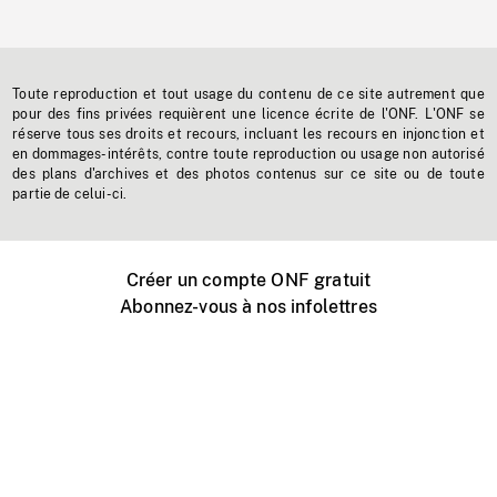
Toute reproduction et tout usage du contenu de ce site autrement que
pour des fins privées requièrent une licence écrite de l'ONF. L'ONF se
réserve tous ses droits et recours, incluant les recours en injonction et
en dommages-intérêts, contre toute reproduction ou usage non autorisé
des plans d'archives et des photos contenus sur ce site ou de toute
partie de celui-ci.
Créer un compte ONF gratuit
Abonnez-vous à nos infolettres
Événements ONF près de chez vous
Créer avec l’ONF
Organiser une projection publique
À propos de ce site
Centre d'aide