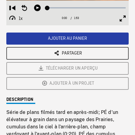
Loaded
:
Restart
Seek
Play
2.98%
from
backward
1x
0:00
Current
1:53
Duration
/
beginning
10
Playback
Full
Time
seconds
Rate
Scree
AJOUTER AU PANIER
PARTAGER
TÉLÉCHARGER UN APERÇU
AJOUTER À UN PROJET
DESCRIPTION
Série de plans filmés tard en après-midi; PÉ d'un
élévateur à grain dans un paysage des Prairies,
cumulus dans le ciel à l'arrière-plan, champ
verdoyant à l'avant-plan (0:20). PÉ des cumulus