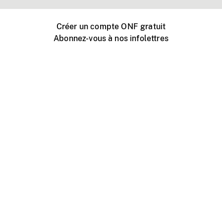
Créer un compte ONF gratuit
Abonnez-vous à nos infolettres
Événements ONF près de chez vous
Créer avec l’ONF
Organiser une projection publique
À propos de ce site
Centre d'aide
Contactez-nous
Espace Média
Emplois
ONF.ca
Production
Distribution