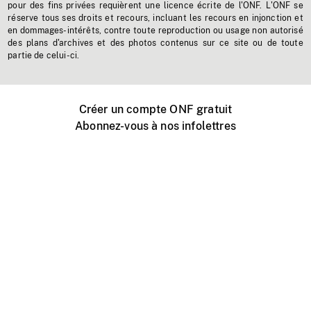
pour des fins privées requièrent une licence écrite de l'ONF. L'ONF se
réserve tous ses droits et recours, incluant les recours en injonction et
en dommages-intérêts, contre toute reproduction ou usage non autorisé
des plans d'archives et des photos contenus sur ce site ou de toute
partie de celui-ci.
Créer un compte ONF gratuit
Abonnez-vous à nos infolettres
Événements ONF près de chez vous
Créer avec l’ONF
Organiser une projection publique
À propos de ce site
Centre d'aide
Contactez-nous
Espace Média
Emplois