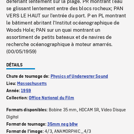
déferlant lentement sur la plage. PR montrant l’eau
se glissant lentement entre des blocs rocheux; PAN
VERS LE HAUT sur l’entrée du port. P en PL montrant
le bâtiment abritant l’Institut océanographique de
Woods Hole; PAN sur un quai montrant un
assortiment de petits bateaux et de navires de
recherche océanographique à moteur amarrés.
(00/05/1959)
DÉTAILS
Chute de tournage de:
Physics of Underwater Sound
Lieu:
Massachusetts
Année:
1959
Collection:
Office National du Film
Bobine 35 mm
HDCAM SR
Video Disque
Formats disponibles:
,
,
Digital
Format de tournage:
35mm neg b&w
4/3
ANAMORPHIC_4/3
Format de l'image:
,