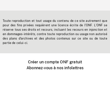
Toute reproduction et tout usage du contenu de ce site autrement que
pour des fins privées requièrent une licence écrite de l'ONF. L'ONF se
réserve tous ses droits et recours, incluant les recours en injonction et
en dommages-intérêts, contre toute reproduction ou usage non autorisé
des plans d'archives et des photos contenus sur ce site ou de toute
partie de celui-ci.
Créer un compte ONF gratuit
Abonnez-vous à nos infolettres
Événements ONF près de chez vous
Créer avec l’ONF
Organiser une projection publique
À propos de ce site
Centre d'aide