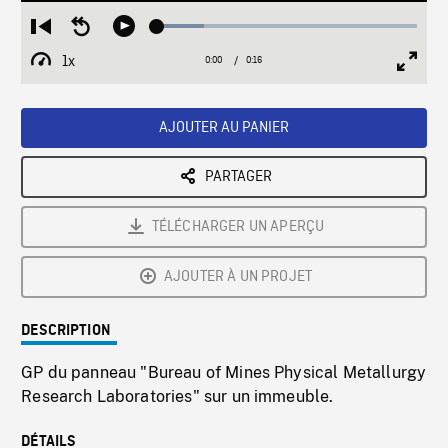
Loaded
:
Restart
Seek
Play
17.86%
from
backward
1x
0:00
Current
0:16
Duration
/
beginning
10
Playback
Full
Time
seconds
Rate
Scree
AJOUTER AU PANIER
PARTAGER
TÉLÉCHARGER UN APERÇU
AJOUTER À UN PROJET
DESCRIPTION
GP du panneau "Bureau of Mines Physical Metallurgy
Research Laboratories" sur un immeuble.
DÉTAILS