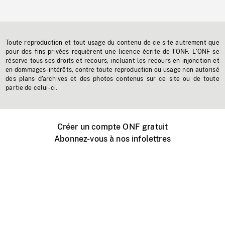
Toute reproduction et tout usage du contenu de ce site autrement que
pour des fins privées requièrent une licence écrite de l'ONF. L'ONF se
réserve tous ses droits et recours, incluant les recours en injonction et
en dommages-intérêts, contre toute reproduction ou usage non autorisé
des plans d'archives et des photos contenus sur ce site ou de toute
partie de celui-ci.
Créer un compte ONF gratuit
Abonnez-vous à nos infolettres
Événements ONF près de chez vous
Créer avec l’ONF
Organiser une projection publique
À propos de ce site
Centre d'aide