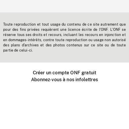
Toute reproduction et tout usage du contenu de ce site autrement que
pour des fins privées requièrent une licence écrite de l'ONF. L'ONF se
réserve tous ses droits et recours, incluant les recours en injonction et
en dommages-intérêts, contre toute reproduction ou usage non autorisé
des plans d'archives et des photos contenus sur ce site ou de toute
partie de celui-ci.
Créer un compte ONF gratuit
Abonnez-vous à nos infolettres
Événements ONF près de chez vous
Créer avec l’ONF
Organiser une projection publique
À propos de ce site
Centre d'aide