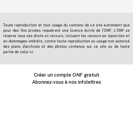
Toute reproduction et tout usage du contenu de ce site autrement que
pour des fins privées requièrent une licence écrite de l'ONF. L'ONF se
réserve tous ses droits et recours, incluant les recours en injonction et
en dommages-intérêts, contre toute reproduction ou usage non autorisé
des plans d'archives et des photos contenus sur ce site ou de toute
partie de celui-ci.
Créer un compte ONF gratuit
Abonnez-vous à nos infolettres
Événements ONF près de chez vous
Créer avec l’ONF
Organiser une projection publique
À propos de ce site
Centre d'aide