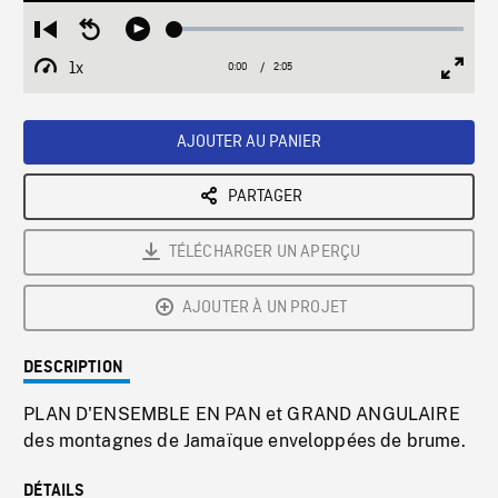
Loaded
:
Restart
Seek
Play
2.44%
from
backward
1x
0:00
Current
2:05
Duration
/
beginning
10
Playback
Full
Time
seconds
Rate
Scree
AJOUTER AU PANIER
PARTAGER
TÉLÉCHARGER UN APERÇU
AJOUTER À UN PROJET
DESCRIPTION
PLAN D'ENSEMBLE EN PAN et GRAND ANGULAIRE
des montagnes de Jamaïque enveloppées de brume.
DÉTAILS