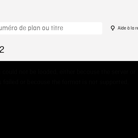
Aide à la 
12
 could not be loaded, either because the server or
 failed or because the format is not supported.