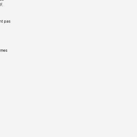
F.
nt pas
ermes