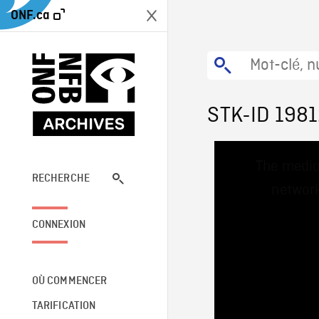
ONF.ca
STK-ID 198
This
The media
is
a
RECHERCHE
network
modal
window.
CONNEXION
OÙ COMMENCER
TARIFICATION