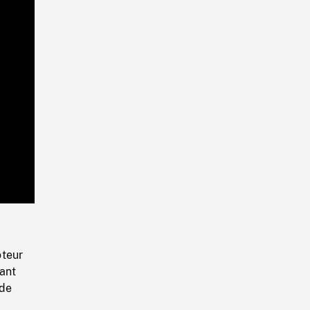
Playback
Rate
teur
ant
 de