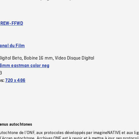
:
REW-FFWD
ional du Film
Digital Beta
Bobine 16 mm
Video Disque Digital
,
,
6mm eastman color neg
3
es:
720 x 486
tenus autochtones
tochtone de l’ONF, aux protocoles développés par imagineNATIVE et aux li
l’écran autochtone, Archives ONF est à revoir et à mettre à jour ses protoco