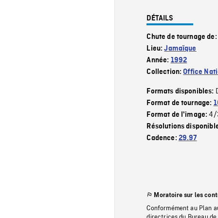
DÉTAILS
Chute de tournage de
Lieu:
Jamaïque
Année:
1992
Collection:
Office Nat
Formats disponibles:
Format de tournage:
1
4/
Format de l'image:
Résolutions disponibl
Cadence:
29.97
Moratoire sur les con
Conformément au Plan au
directrices du Bureau de 