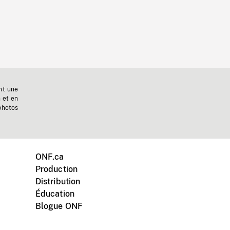
nt une
n et en
photos
ONF.ca
Production
Distribution
Éducation
Blogue ONF