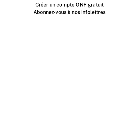
Créer un compte ONF gratuit
Abonnez-vous à nos infolettres
Événements ONF près de chez vous
Créer avec l’ONF
Organiser une projection publique
À propos de ce site
Centre d'aide
Contactez-nous
Espace Média
Emplois
ONF.ca
Production
Distribution
Éducation
Blogue ONF