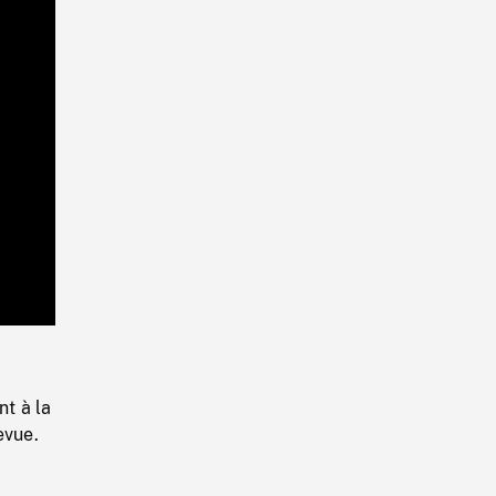
Playback
Rate
nt à la
evue.