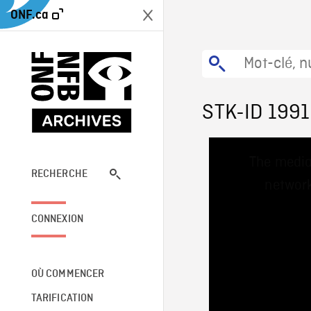
ONF.ca
STK-ID 199
This
The media
is
a
RECHERCHE
network
modal
window.
CONNEXION
OÙ COMMENCER
TARIFICATION