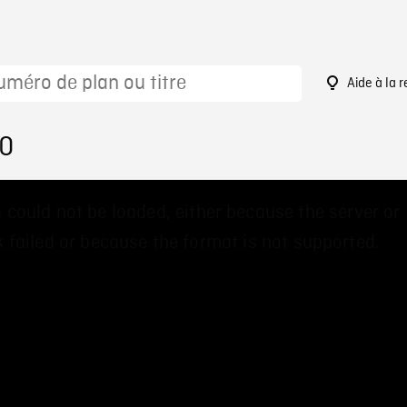
Aide à la 
10
 could not be loaded, either because the server or
 failed or because the format is not supported.