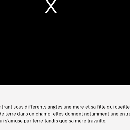
/
Loaded
:
Mute
0%
trant sous différents angles une mère et sa fille qui cueille
e terre dans un champ, elles donnent notamment une entr
ui s'amuse par terre tandis que sa mère travaille.