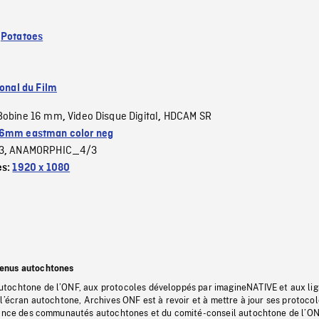
:
Potatoes
ional du Film
Bobine 16 mm
Video Disque Digital
HDCAM SR
,
,
6mm eastman color neg
3
ANAMORPHIC_4/3
,
es:
1920 x 1080
tenus autochtones
tochtone de l’ONF, aux protocoles développés par imagineNATIVE et aux li
l’écran autochtone, Archives ONF est à revoir et à mettre à jour ses protoco
stance des communautés autochtones et du comité-conseil autochtone de l’ON