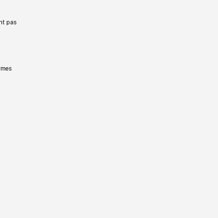
nt pas
ermes