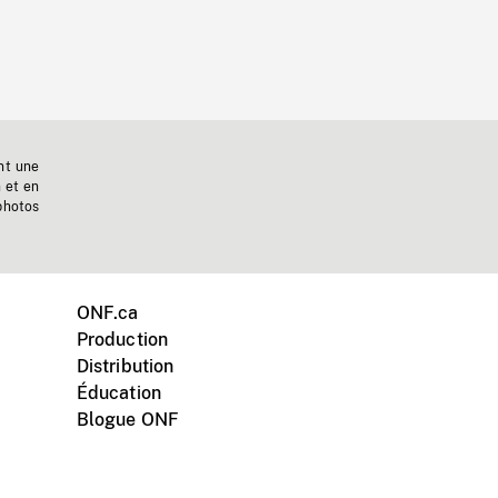
nt une
n et en
photos
ONF.ca
Production
Distribution
Éducation
Blogue ONF