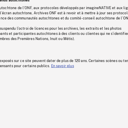
tenus autochtones
tochtone de l’ONF, aux protocoles développés par imagineNATIVE et aux li
l’écran autochtone, Archives ONF est à revoir et à mettre à jour ses protoco
stance des communautés autochtones et du comité-conseil autochtone de l’ON
uspendu l’octroi de licences pour les archives, les extraits et les photos
ants et participantes autochtones à des clients ou clientes qui ne s’identifie
res des Premières Nations, Inuit ou Métis).
 exposés sur ce site peuvent dater de plus de 120 ans. Certaines scènes ou t
fensants pour certains publics.
En savoir plus