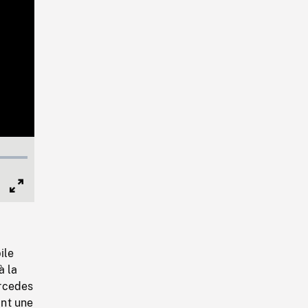
Full
Screen
ile
à la
ercedes
ant une