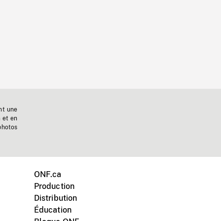
nt une
n et en
photos
ONF.ca
Production
Distribution
Éducation