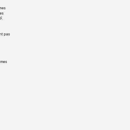
gnes
les
F.
nt pas
ermes