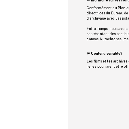
Moratoire sur les con
Conformément au Plan au
directrices du Bureau de 
d’archivage avec l’assi
Entre-temps, nous avons s
représentant des particip
comme Autochtones (memb
Contenu sensible?
Les films et les archives
reliés pourraient être of