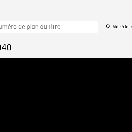
Aide à la 
040