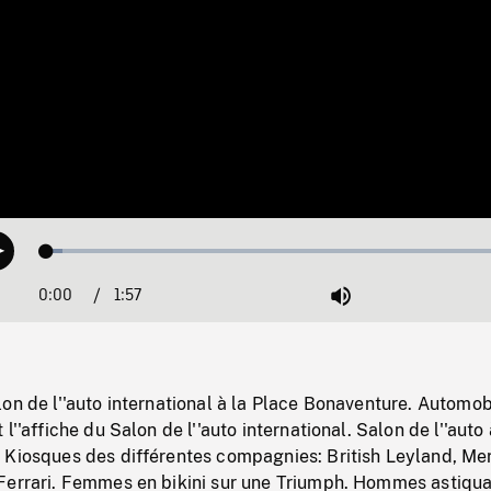
Loaded
:
Play
3.28%
0:00
Current
1:57
Duration
/
Mute
Time
on de l''auto international à la Place Bonaventure. Automob
l''affiche du Salon de l''auto international. Salon de l''auto 
 Kiosques des différentes compagnies: British Leyland, M
Ferrari. Femmes en bikini sur une Triumph. Hommes astiqu