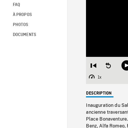
FAQ
À PROPOS
PHOTOS
DOCUMENTS
Restart
Seek
from
backward
beginning
10
1x
Playback
seconds
Rate
DESCRIPTION
Inauguration du Sal
ancienne traversant 
Place Bonaventure.
Benz, Alfa Romeo, 