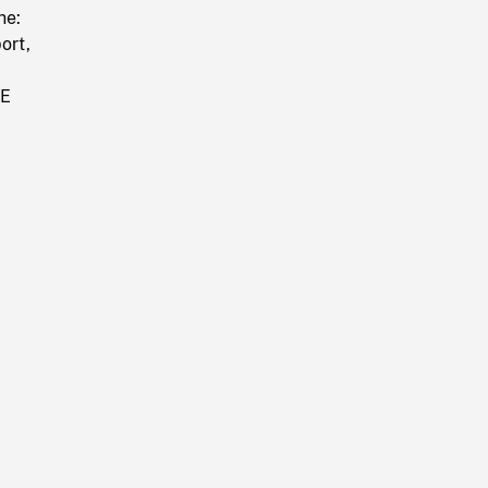
he:
ort,
LE