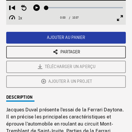
Loaded
:
Restart
Seek
Play
0.35%
from
backward
1x
0:00
Current
10:37
Duration
/
beginning
10
Playback
Full
Time
seconds
Rate
Scree
AJOUTER AU PANIER
PARTAGER
TÉLÉCHARGER UN APERÇU
AJOUTER À UN PROJET
DESCRIPTION
Jacques Duval présente l'essai de la Ferrari Daytona.
Il en précise les principales caractéristiques et
éprouve l'automobile en roulant au circuit Mont-
Tremblant de Saint-Jovite. Parties de la Ferrari