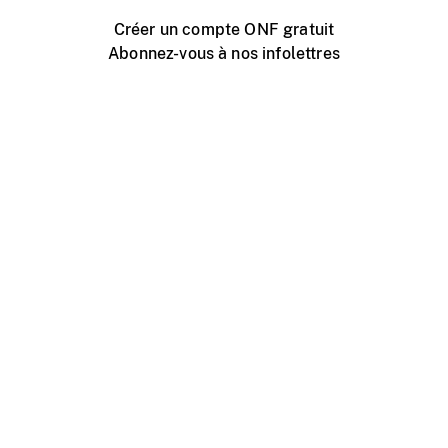
Créer un compte ONF gratuit
Abonnez-vous à nos infolettres
Événements ONF près de chez vous
Créer avec l’ONF
Organiser une projection publique
À propos de ce site
Centre d'aide
Contactez-nous
Espace Média
Emplois
ONF.ca
Production
Distribution
Éducation