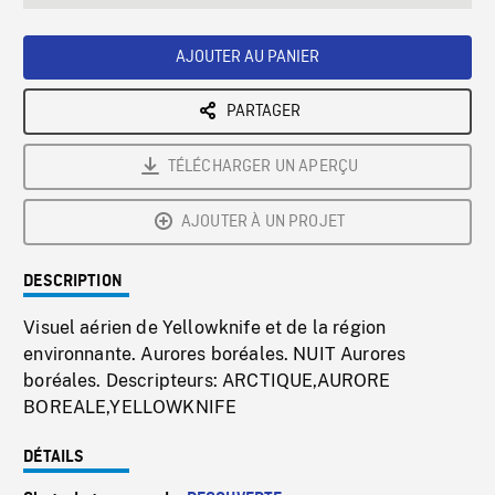
seconds
Rate
Scree
AJOUTER AU PANIER
PARTAGER
TÉLÉCHARGER UN APERÇU
AJOUTER À UN PROJET
DESCRIPTION
Visuel aérien de Yellowknife et de la région
environnante. Aurores boréales. NUIT Aurores
boréales. Descripteurs: ARCTIQUE,AURORE
BOREALE,YELLOWKNIFE
DÉTAILS