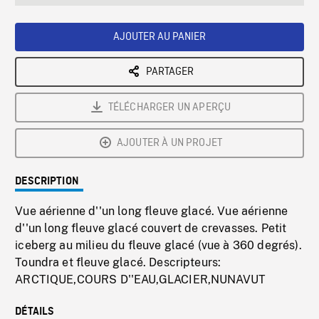
seconds
Rate
Scree
AJOUTER AU PANIER
PARTAGER
TÉLÉCHARGER UN APERÇU
AJOUTER À UN PROJET
DESCRIPTION
Vue aérienne d''un long fleuve glacé. Vue aérienne
d''un long fleuve glacé couvert de crevasses. Petit
iceberg au milieu du fleuve glacé (vue à 360 degrés).
Toundra et fleuve glacé. Descripteurs:
ARCTIQUE,COURS D''EAU,GLACIER,NUNAVUT
DÉTAILS