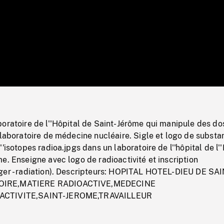
/
Loaded
:
Mute
0%
oratoire de l''Hôpital de Saint-Jérôme qui manipule des do
 laboratoire de médecine nucléaire. Sigle et logo de subst
'isotopes radioa.jpgs dans un laboratoire de l''hôpital de l'
e. Enseigne avec logo de radioactivité et inscription
ger - radiation). Descripteurs: HOPITAL HOTEL-DIEU DE SA
IRE,MATIERE RADIOACTIVE,MEDECINE
ACTIVITE,SAINT-JEROME,TRAVAILLEUR