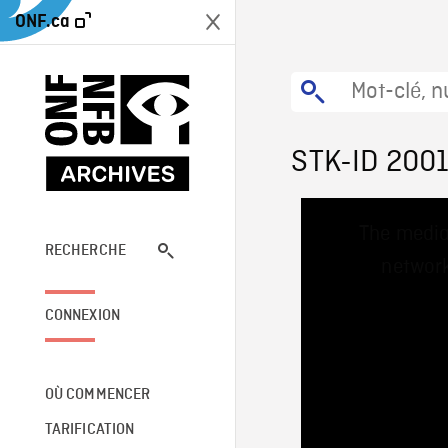
ONF.ca
STK-ID 200
This
The media
is
a
RECHERCHE
network
modal
window.
CONNEXION
OÙ COMMENCER
TARIFICATION