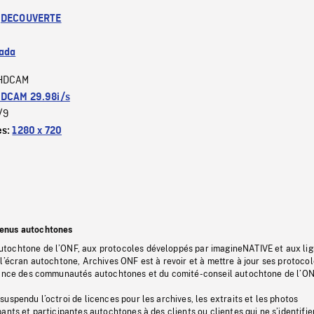
:
DECOUVERTE
ada
HDCAM
DCAM 29.98i/s
/9
es:
1280 x 720
tenus autochtones
tochtone de l’ONF, aux protocoles développés par imagineNATIVE et aux li
l’écran autochtone, Archives ONF est à revoir et à mettre à jour ses protoco
stance des communautés autochtones et du comité-conseil autochtone de l’ON
uspendu l’octroi de licences pour les archives, les extraits et les photos
ants et participantes autochtones à des clients ou clientes qui ne s’identifie