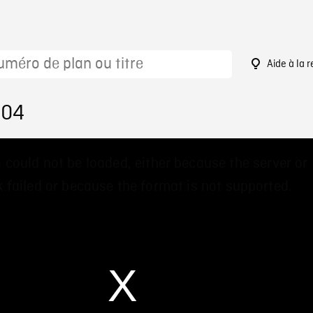
Aide à la 
104
 could not be loaded, either because the server or
 failed or because the format is not supported.