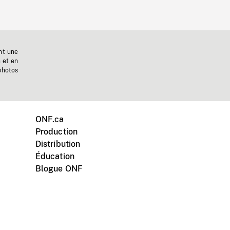
nt une
n et en
photos
ONF.ca
Production
Distribution
Éducation
Blogue ONF