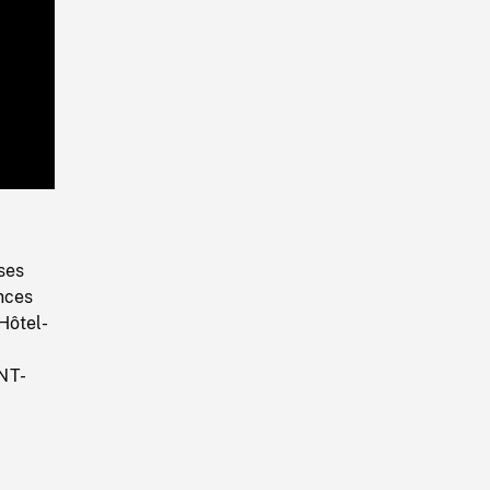
Playback
Rate
ses
ances
'Hôtel-
INT-