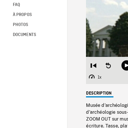
FAQ
À PROPOS
PHOTOS
DOCUMENTS
Restart
Seek
from
backward
beginning
10
1x
Playback
seconds
Rate
DESCRIPTION
Musée d'archéologi
d'archéologie sous
ZOOM OUT sur musée
écriture. Tasse, pla