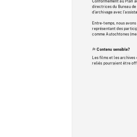
Conformément au Plan au
directrices du Bureau de 
d’archivage avec l’assi
Entre-temps, nous avons s
représentant des particip
comme Autochtones (memb
Contenu sensible?
Les films et les archives
reliés pourraient être of