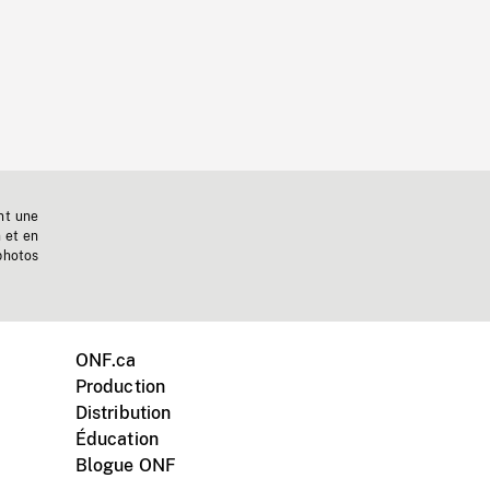
nt une
n et en
photos
ONF.ca
Production
Distribution
Éducation
Blogue ONF