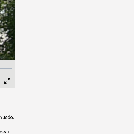
Full
Screen
musée,
rceau