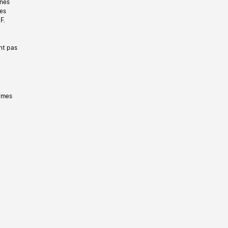
gnes
les
F.
nt pas
ermes