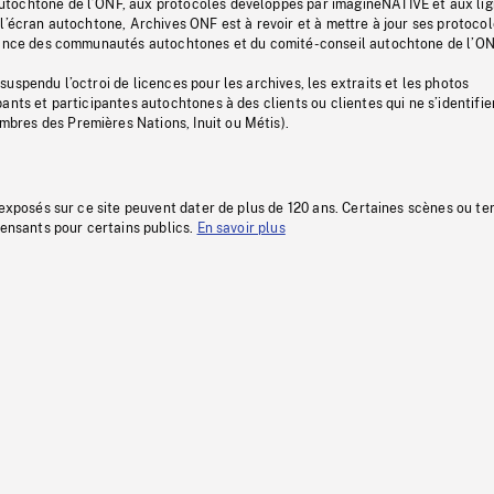
tochtone de l’ONF, aux protocoles développés par imagineNATIVE et aux li
l’écran autochtone, Archives ONF est à revoir et à mettre à jour ses protoco
stance des communautés autochtones et du comité-conseil autochtone de l’ON
uspendu l’octroi de licences pour les archives, les extraits et les photos
ants et participantes autochtones à des clients ou clientes qui ne s’identifie
res des Premières Nations, Inuit ou Métis).
 exposés sur ce site peuvent dater de plus de 120 ans. Certaines scènes ou t
fensants pour certains publics.
En savoir plus