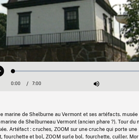
Loaded
:
Play
1.05%
0:00
Current
7:00
Duration
/
Mute
Time
e marine de Shelburne au Vermont et ses artéfacts. musée
-marine de Shelburneau Vermont (ancien phare ?). Tour du 
. Artéfact : cruches, ZOOM sur une cruche qui porte une
t, fourchette et bol, ZOOM surle bol. fourchette, cuiller. Mo