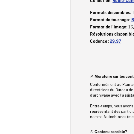
Collection:
Radio-Can
Formats disponibles:
Format de tournage:
B
16
Format de l'image:
Résolutions disponibl
Cadence:
29.97
Moratoire sur les con
Conformément au Plan au
directrices du Bureau de 
d’archivage avec l’assi
Entre-temps, nous avons s
représentant des particip
comme Autochtones (memb
Contenu sensible?