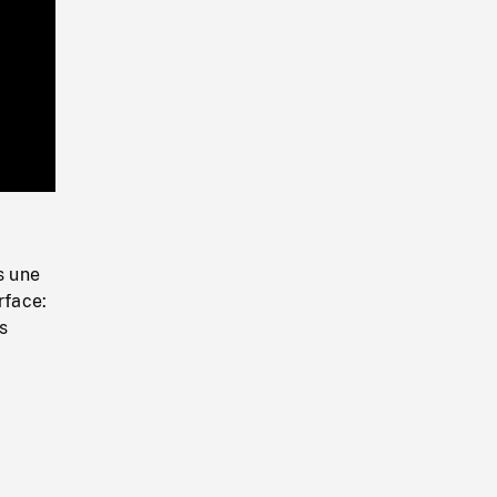
Playback
Rate
s une
rface:
s