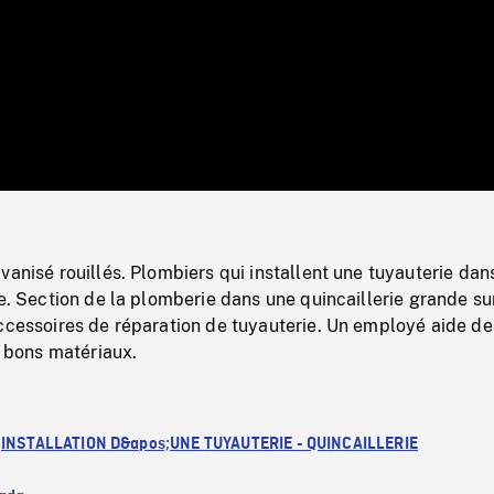
/
Loaded
:
Mute
0%
vanisé rouillés. Plombiers qui installent une tuyauterie dan
le. Section de la plomberie dans une quincaillerie grande su
ccessoires de réparation de tuyauterie. Un employé aide de
s bons matériaux.
:
INSTALLATION D&apos;UNE TUYAUTERIE - QUINCAILLERIE