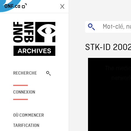
ONF.ca
STK-ID 200
This
The media
is
a
RECHERCHE
network
modal
window.
CONNEXION
OÙ COMMENCER
TARIFICATION