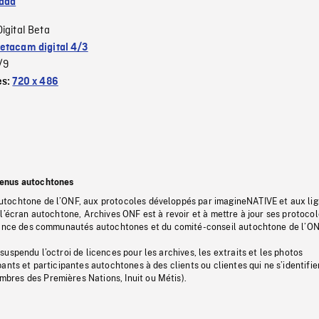
ada
Digital Beta
etacam digital 4/3
/9
es:
720 x 486
tenus autochtones
tochtone de l’ONF, aux protocoles développés par imagineNATIVE et aux li
l’écran autochtone, Archives ONF est à revoir et à mettre à jour ses protoco
stance des communautés autochtones et du comité-conseil autochtone de l’ON
uspendu l’octroi de licences pour les archives, les extraits et les photos
ants et participantes autochtones à des clients ou clientes qui ne s’identifie
res des Premières Nations, Inuit ou Métis).