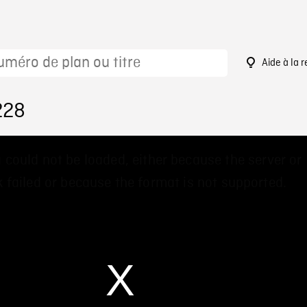
Aide à la 
228
 could not be loaded, either because the server or
 failed or because the format is not supported.