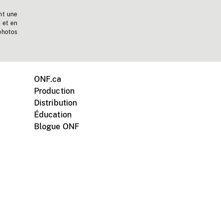
nt une
n et en
photos
ONF.ca
Production
Distribution
Éducation
Blogue ONF