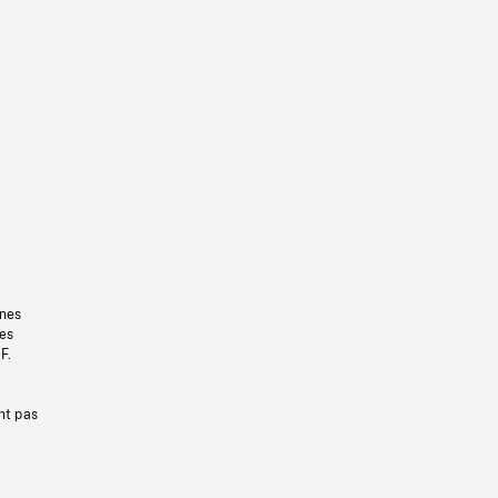
gnes
les
F.
nt pas