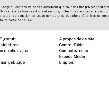
t usage du contenu de ce site autrement que pour des fins privées requière
'ONF se réserve tous ses droits et recours, incluant les recours en injonctio
e toute reproduction ou usage non autorisé des plans d'archives et des 
toute partie de celui-ci.
 gratuit
À propos de ce site
nfolettres
Centre d'aide
s de chez vous
Contactez-nous
Espace Média
tion publique
Emplois
Instagram
Vimeo
X
télé