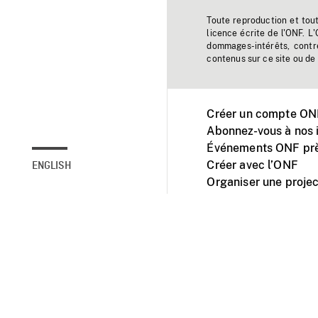
Toute reproduction et tou
licence écrite de l'ONF. L
dommages-intérêts, contr
contenus sur ce site ou de 
Créer un compte ONF
Abonnez-vous à nos i
Événements ONF prè
Créer avec l’ONF
ENGLISH
Organiser une projec
Facebook
Youtube
L'ONF sur mobile et 