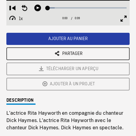
Loaded
:
Restart
Seek
Play
8.59%
from
backward
1x
0:00
Current
0:39
Duration
/
beginning
10
Playback
Full
Time
seconds
Rate
Scree
AJOUTER AU PANIER
PARTAGER
TÉLÉCHARGER UN APERÇU
AJOUTER À UN PROJET
DESCRIPTION
L'actrice Rita Hayworth en compagnie du chanteur
Dick Haymes. L'actrice Rita Hayworth avec le
chanteur Dick Haymes. Dick Haymes en spectacle.