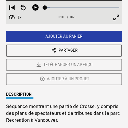
Loaded
:
Restart
Seek
Play
6.45%
from
backward
1x
0:00
Current
0:53
Duration
/
beginning
10
Playback
Full
Time
seconds
Rate
Scree
AJOUTER AU PANIER
PARTAGER
TÉLÉCHARGER UN APERÇU
AJOUTER À UN PROJET
DESCRIPTION
Séquence montrant une partie de Crosse, y compris
des plans de spectateurs et de tribunes dans le parc
Recreation à Vancouver.