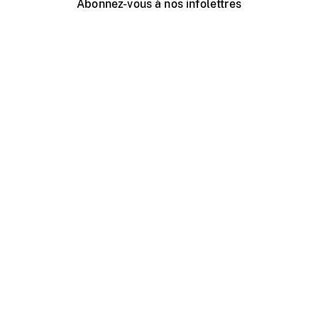
Abonnez-vous à nos infolettres
Événements ONF près de chez vous
Créer avec l’ONF
Organiser une projection publique
À propos de ce site
Centre d'aide
Contactez-nous
Espace Média
Emplois
ONF.ca
Production
Distribution
Éducation
Blogue ONF