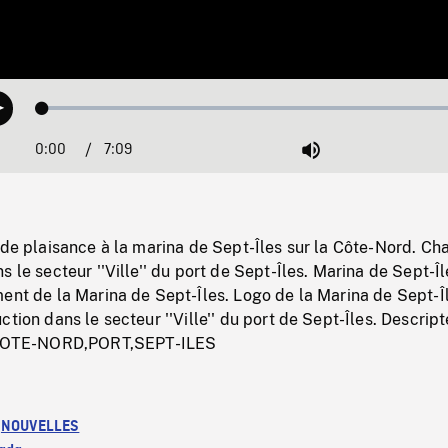
Loaded
:
Play
1.05%
0:00
Current
7:09
Duration
/
Mute
Time
 de plaisance à la marina de Sept-Îles sur la Côte-Nord. Cha
 le secteur ''Ville'' du port de Sept-Îles. Marina de Sept-Îl
ent de la Marina de Sept-Îles. Logo de la Marina de Sept-Î
tion dans le secteur ''Ville'' du port de Sept-Îles. Descript
OTE-NORD,PORT,SEPT-ILES
:
NOUVELLES