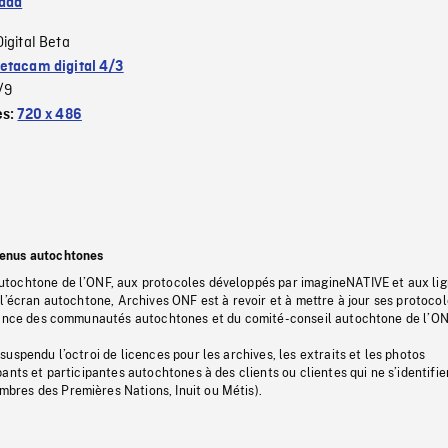
ada
Digital Beta
etacam digital 4/3
/9
es:
720 x 486
tenus autochtones
tochtone de l’ONF, aux protocoles développés par imagineNATIVE et aux li
l’écran autochtone, Archives ONF est à revoir et à mettre à jour ses protoco
stance des communautés autochtones et du comité-conseil autochtone de l’ON
uspendu l’octroi de licences pour les archives, les extraits et les photos
ants et participantes autochtones à des clients ou clientes qui ne s’identifie
res des Premières Nations, Inuit ou Métis).