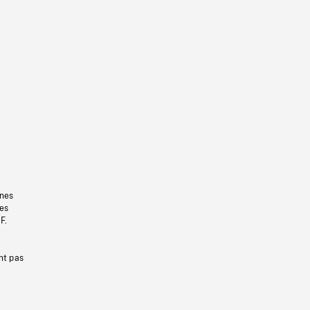
gnes
les
F.
nt pas