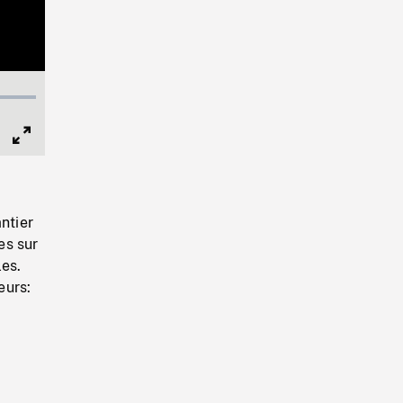
Full
Screen
ntier
es sur
les.
eurs: