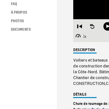
FAQ
À PROPOS
PHOTOS
Restart
Seek
DOCUMENTS
from
backward
beginning
10
1x
Playback
seconds
Rate
DESCRIPTION
Voiliers et bateaux
de construction dans
la Côte-Nord. Bâtim
Chantier de construc
CONSTRUCTION,C
DÉTAILS
Chute de tournage de