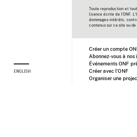
Toute reproduction et tou
licence écrite de l'ONF. L
dommages-intérêts, contr
contenus sur ce site ou de 
Créer un compte ONF
Abonnez-vous à nos i
Événements ONF prè
Créer avec l’ONF
ENGLISH
Organiser une projec
Facebook
Youtube
L'ONF sur mobile et 