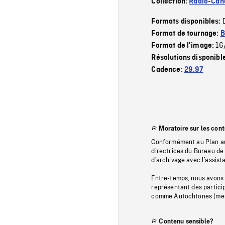
Collection:
Radio-Can
Formats disponibles:
Format de tournage:
B
16
Format de l'image:
Résolutions disponibl
Cadence:
29.97
Moratoire sur les con
Conformément au Plan au
directrices du Bureau de 
d’archivage avec l’assi
Entre-temps, nous avons s
représentant des particip
comme Autochtones (memb
Contenu sensible?