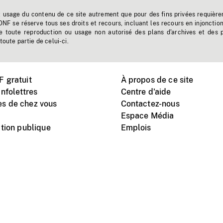
t usage du contenu de ce site autrement que pour des fins privées requière
'ONF se réserve tous ses droits et recours, incluant les recours en injonctio
e toute reproduction ou usage non autorisé des plans d'archives et des 
toute partie de celui-ci.
 gratuit
À propos de ce site
nfolettres
Centre d'aide
s de chez vous
Contactez-nous
Espace Média
tion publique
Emplois
Instagram
Vimeo
X
télé