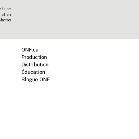
nt une
n et en
photos
ONF.ca
Production
Distribution
Éducation
Blogue ONF