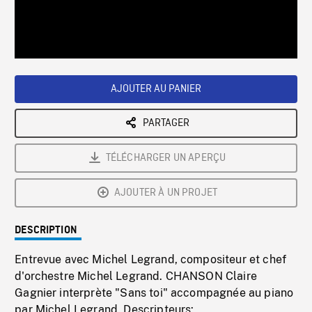
/
Loaded
:
Playback
0%
Rate
AJOUTER AU PANIER
PARTAGER
TÉLÉCHARGER UN APERÇU
AJOUTER À UN PROJET
DESCRIPTION
Entrevue avec Michel Legrand, compositeur et chef
d'orchestre Michel Legrand. CHANSON Claire
Gagnier interprète "Sans toi" accompagnée au piano
par Michel Legrand. Descripteurs: