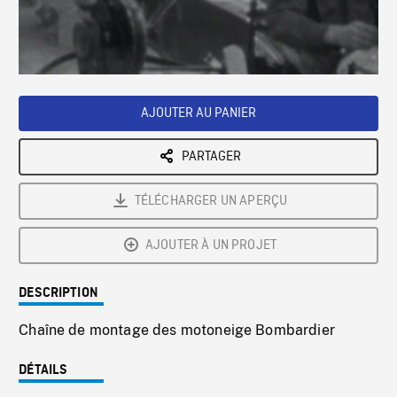
/
Loaded
:
Playback
0%
Rate
AJOUTER AU PANIER
PARTAGER
TÉLÉCHARGER UN APERÇU
AJOUTER À UN PROJET
DESCRIPTION
Chaîne de montage des motoneige Bombardier
DÉTAILS