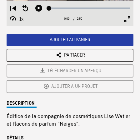
Loaded
:
Restart
Seek
Play
2.15%
from
backward
1x
0:00
Current
2:50
Duration
/
beginning
10
Playback
Full
Time
seconds
Rate
Scree
AJOUTER AU PANIER
PARTAGER
TÉLÉCHARGER UN APERÇU
AJOUTER À UN PROJET
DESCRIPTION
Édifice de la compagnie de cosmétiques Lise Watier
et flacons de parfum "Neiges".
DÉTAILS