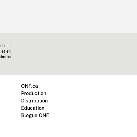
nt une
n et en
photos
ONF.ca
Production
Distribution
Éducation
Blogue ONF