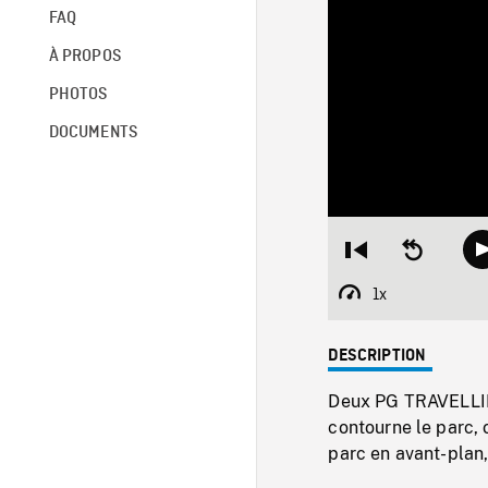
FAQ
À PROPOS
PHOTOS
DOCUMENTS
Restart
Seek
from
backward
beginning
10
1x
Playback
seconds
Rate
DESCRIPTION
Deux PG TRAVELLING
contourne le parc, 
parc en avant-plan,