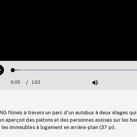
Loaded
:
Play
4.76%
0:00
Current
1:03
Duration
/
Mute
Time
 filmés à travers un parc d'un autobus à deux étages qui
on aperçoit des piétons et des personnes assises sur les b
 les immeubles à logement en arrière-plan (37 pi).