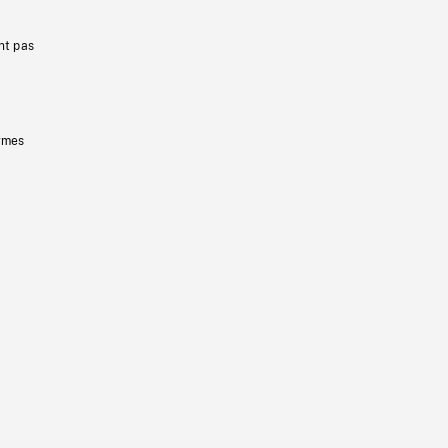
nt pas
ermes