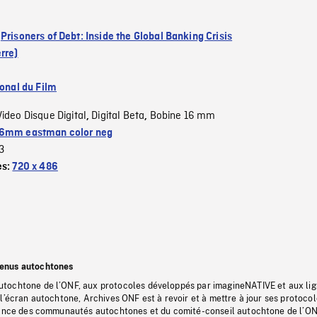
:
Prisoners of Debt: Inside the Global Banking Crisis
rre)
ional du Film
Video Disque Digital
Digital Beta
Bobine 16 mm
,
,
6mm eastman color neg
3
es:
720 x 486
tenus autochtones
tochtone de l’ONF, aux protocoles développés par imagineNATIVE et aux li
l’écran autochtone, Archives ONF est à revoir et à mettre à jour ses protoco
stance des communautés autochtones et du comité-conseil autochtone de l’ON