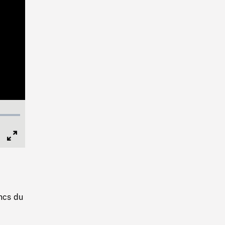
Full
Screen
ancs du