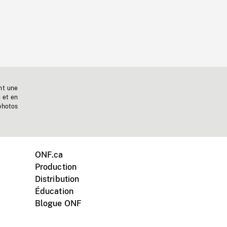
nt une
n et en
photos
ONF.ca
Production
Distribution
Éducation
Blogue ONF