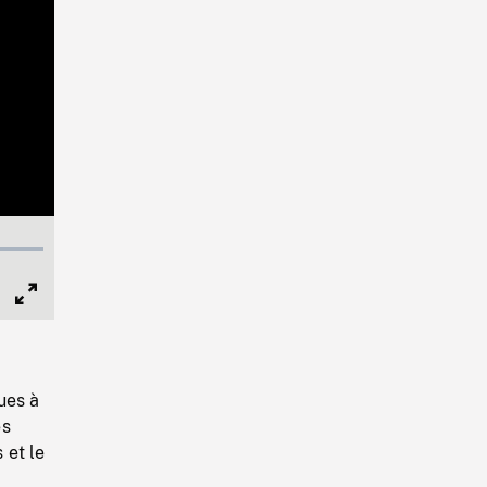
Full
Screen
ues à
es
 et le