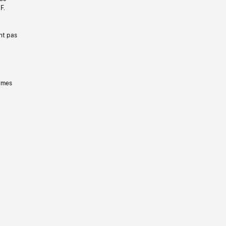
F.
nt pas
ermes