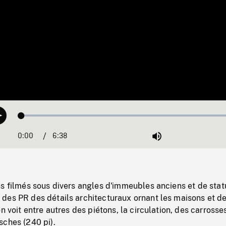
Loaded
:
Play
0.56%
0:00
Current
6:38
Duration
/
Mute
Time
s filmés sous divers angles d'immeubles anciens et de stat
des PR des détails architecturaux ornant les maisons et d
n voit entre autres des piétons, la circulation, des carrosses
sches (240 pi).