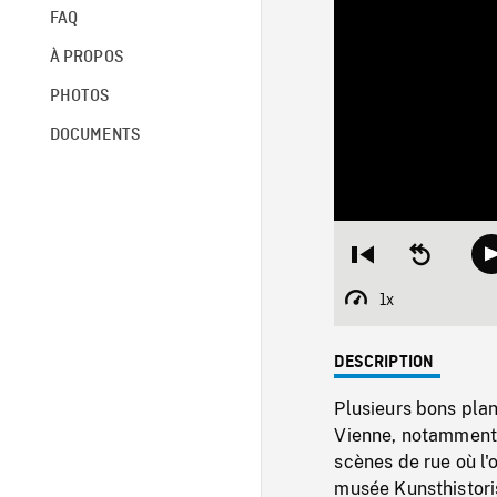
FAQ
À PROPOS
PHOTOS
DOCUMENTS
Restart
Seek
from
backward
beginning
10
1x
Playback
seconds
Rate
DESCRIPTION
Plusieurs bons plan
Vienne, notamment 
scènes de rue où l'o
musée Kunsthistori