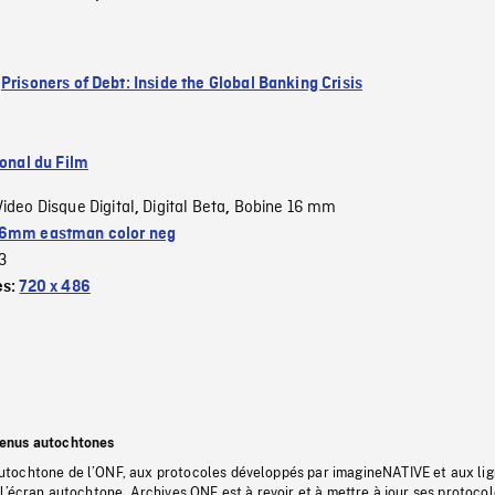
:
Prisoners of Debt: Inside the Global Banking Crisis
ional du Film
Video Disque Digital
Digital Beta
Bobine 16 mm
,
,
6mm eastman color neg
3
es:
720 x 486
tenus autochtones
tochtone de l’ONF, aux protocoles développés par imagineNATIVE et aux li
l’écran autochtone, Archives ONF est à revoir et à mettre à jour ses protoco