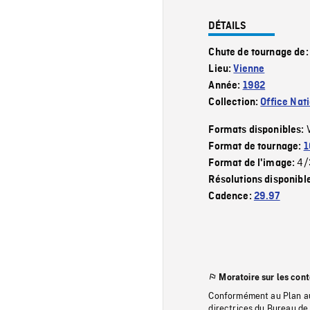
DÉTAILS
Chute de tournage de
Lieu:
Vienne
Année:
1982
Collection:
Office Nat
Formats disponibles:
Format de tournage:
1
4/
Format de l'image:
Résolutions disponibl
Cadence:
29.97
Moratoire sur les con
Conformément au Plan au
directrices du Bureau de 