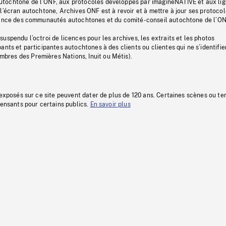
tochtone de l’ONF, aux protocoles développés par imagineNATIVE et aux li
l’écran autochtone, Archives ONF est à revoir et à mettre à jour ses protoco
stance des communautés autochtones et du comité-conseil autochtone de l’ON
uspendu l’octroi de licences pour les archives, les extraits et les photos
ants et participantes autochtones à des clients ou clientes qui ne s’identifie
res des Premières Nations, Inuit ou Métis).
 exposés sur ce site peuvent dater de plus de 120 ans. Certaines scènes ou t
fensants pour certains publics.
En savoir plus