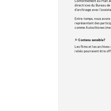
Conformément au Plan au
directrices du Bureau de 
d’archivage avec l’assi
Entre-temps, nous avons s
représentant des particip
comme Autochtones (memb
Contenu sensible?
Les films et les archives
reliés pourraient être of