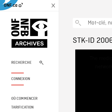
ONF.ca
STK-ID 200
This
The media
is
a
RECHERCHE
network
modal
window.
CONNEXION
OÙ COMMENCER
TARIFICATION