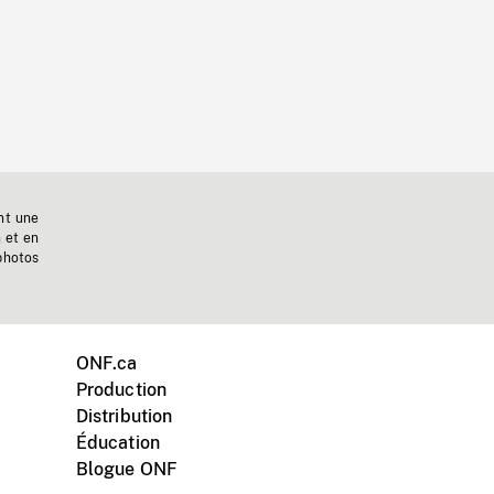
nt une
n et en
photos
ONF.ca
Production
Distribution
Éducation
Blogue ONF