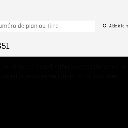
Aide à la 
651
 could not be loaded, either because the server or
 failed or because the format is not supported.