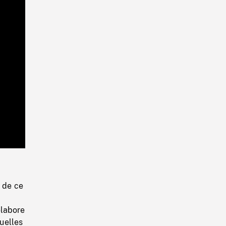
Playback
Rate
e de ce
élabore
quelles