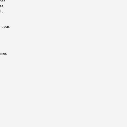
gnes
les
F.
nt pas
ermes