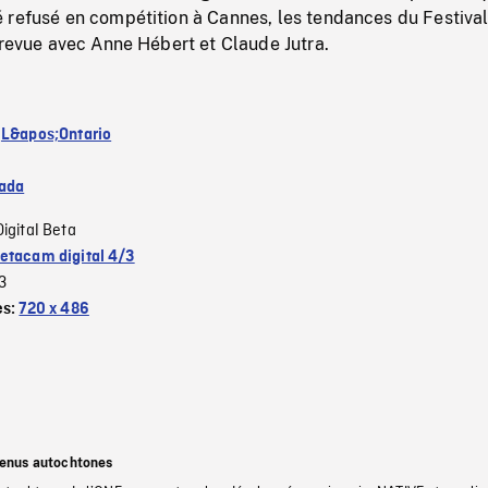
 refusé en compétition à Cannes, les tendances du Festival
trevue avec Anne Hébert et Claude Jutra.
:
L&apos;Ontario
ada
Digital Beta
etacam digital 4/3
3
es:
720 x 486
tenus autochtones