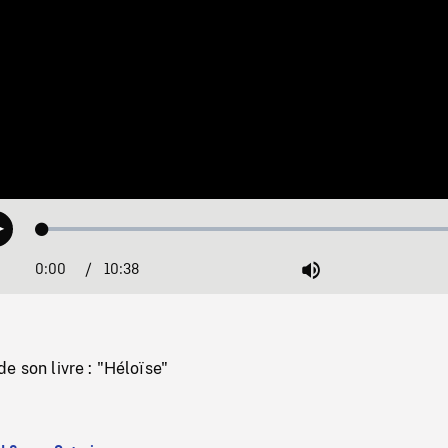
Loaded
:
Play
0.35%
0:00
Current
10:38
Duration
/
Mute
Time
e son livre : "Héloïse"