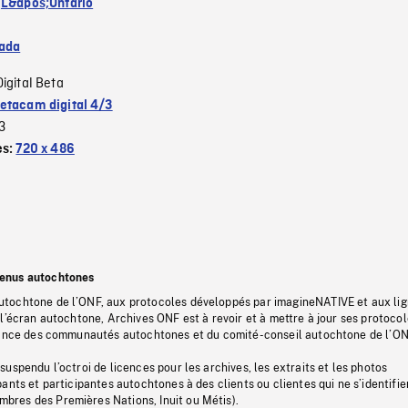
:
L&apos;Ontario
ada
Digital Beta
etacam digital 4/3
3
es:
720 x 486
tenus autochtones
tochtone de l’ONF, aux protocoles développés par imagineNATIVE et aux li
l’écran autochtone, Archives ONF est à revoir et à mettre à jour ses protoco
stance des communautés autochtones et du comité-conseil autochtone de l’ON
uspendu l’octroi de licences pour les archives, les extraits et les photos
ants et participantes autochtones à des clients ou clientes qui ne s’identifie
res des Premières Nations, Inuit ou Métis).