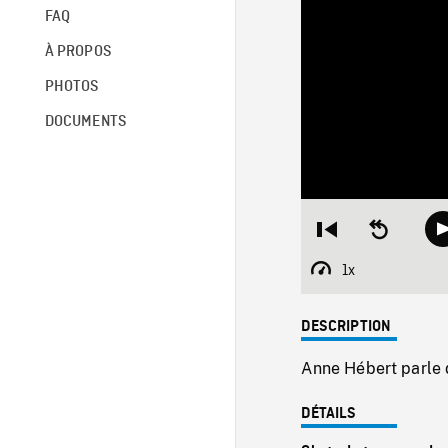
FAQ
À PROPOS
PHOTOS
DOCUMENTS
Restart
Seek
from
backward
beginning
10
1x
Playback
seconds
Rate
DESCRIPTION
Anne Hébert parle d
DÉTAILS