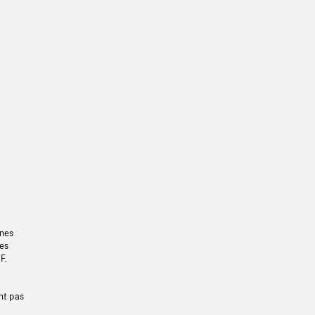
gnes
les
F.
nt pas