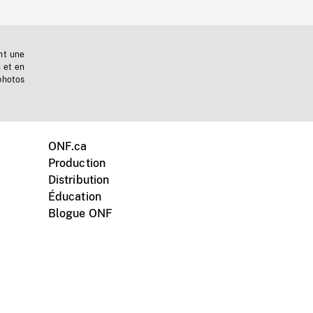
nt une
n et en
photos
ONF.ca
Production
Distribution
Éducation
Blogue ONF