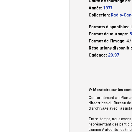
Chute de tournage de
Année:
1977
Collection:
Radio-Can
Formats disponibles:
Format de tournage:
B
4/
Format de l'image:
Résolutions disponibl
Cadence:
29.97
Moratoire sur les con
Conformément au Plan au
directrices du Bureau de 
d’archivage avec l’assi
Entre-temps, nous avons s
représentant des particip
comme Autochtones (memb