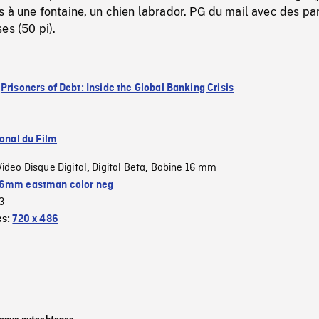
s à une fontaine, un chien labrador. PG du mail avec des pa
es (50 pi).
:
Prisoners of Debt: Inside the Global Banking Crisis
ional du Film
Video Disque Digital
Digital Beta
Bobine 16 mm
,
,
6mm eastman color neg
3
es:
720 x 486