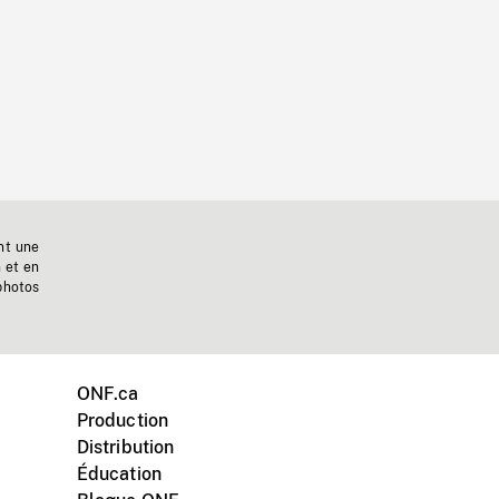
nt une
n et en
photos
ONF.ca
Production
Distribution
Éducation