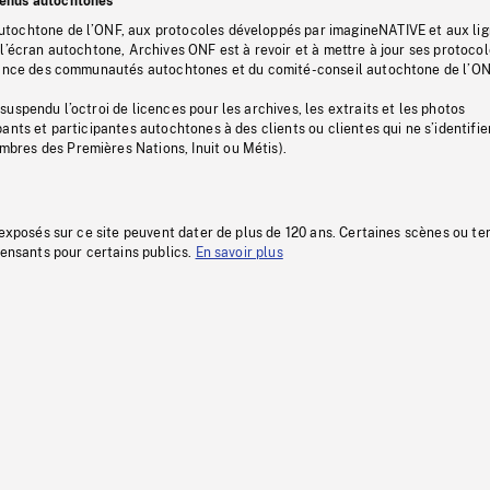
tenus autochtones
tochtone de l’ONF, aux protocoles développés par imagineNATIVE et aux li
l’écran autochtone, Archives ONF est à revoir et à mettre à jour ses protoco
stance des communautés autochtones et du comité-conseil autochtone de l’ON
uspendu l’octroi de licences pour les archives, les extraits et les photos
ants et participantes autochtones à des clients ou clientes qui ne s’identifie
res des Premières Nations, Inuit ou Métis).
 exposés sur ce site peuvent dater de plus de 120 ans. Certaines scènes ou t
fensants pour certains publics.
En savoir plus