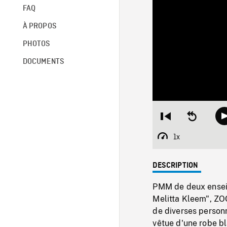
FAQ
À PROPOS
PHOTOS
DOCUMENTS
Restart
Seek
from
backward
beginning
10
1x
Playback
seconds
Rate
DESCRIPTION
PMM de deux enseig
Melitta Kleem", ZO
de diverses person
vêtue d'une robe bl