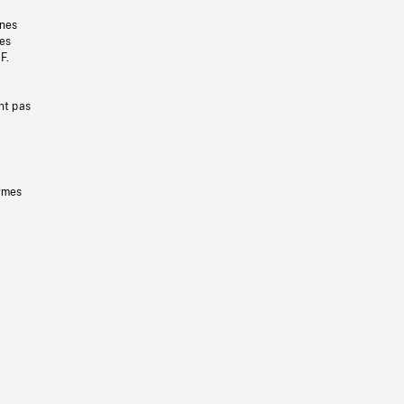
gnes
les
F.
nt pas
ermes