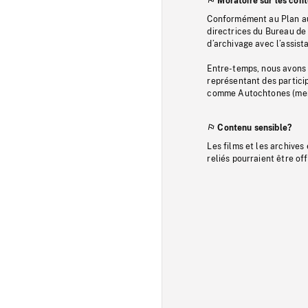
Moratoire sur les con
Conformément au Plan au
directrices du Bureau de 
d’archivage avec l’assi
Entre-temps, nous avons s
représentant des particip
comme Autochtones (memb
Contenu sensible?
Les films et les archives
reliés pourraient être of