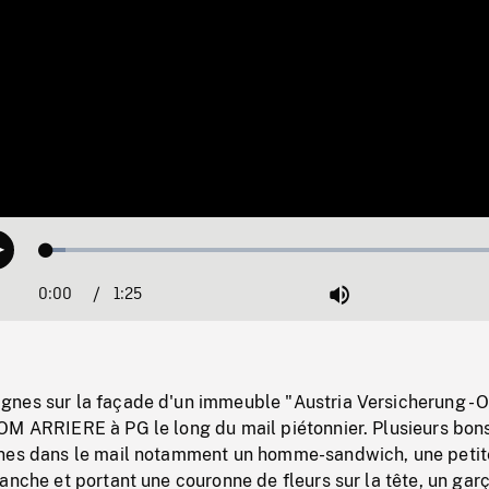
Loaded
:
Play
3.96%
0:00
Current
1:25
Duration
/
Mute
Time
nes sur la façade d'un immeuble "Austria Versicherung - O
OM ARRIERE à PG le long du mail piétonnier. Plusieurs bon
nes dans le mail notamment un homme-sandwich, une petite
anche et portant une couronne de fleurs sur la tête, un gar