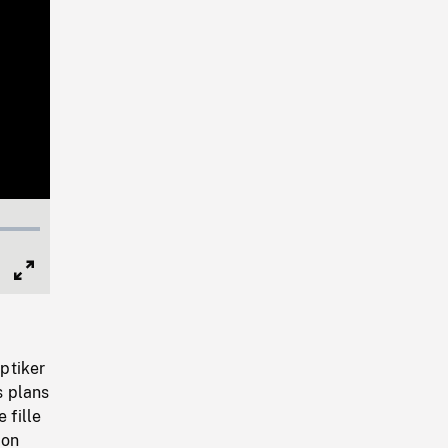
Full
Screen
ptiker
s plans
 fille
çon