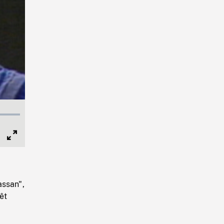
Full
Screen
assan",
êt