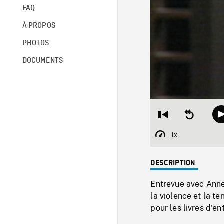
FAQ
À PROPOS
PHOTOS
DOCUMENTS
Restart
Seek
from
backward
beginning
10
1x
Playback
seconds
Rate
DESCRIPTION
Entrevue avec Anne
la violence et la te
pour les livres d'en