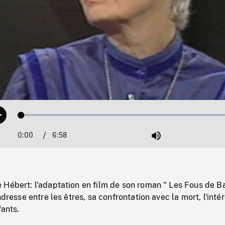
Loaded
:
Play
1.11%
0:00
Current
6:58
Duration
/
Mute
Time
 Hébert: l'adaptation en film de son roman " Les Fous de B
ndresse entre les êtres, sa confrontation avec la mort, l'intér
fants.