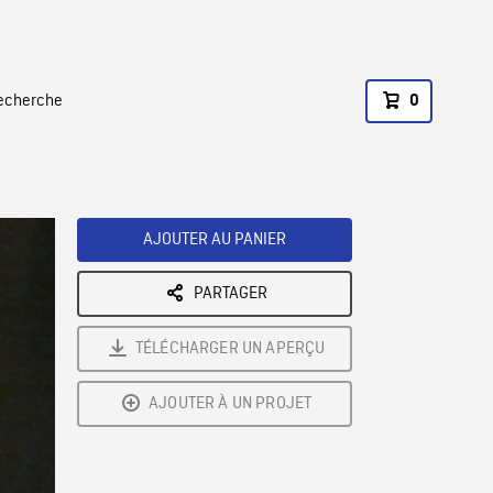
recherche
0
AJOUTER AU PANIER
PARTAGER
TÉLÉCHARGER UN APERÇU
AJOUTER À UN PROJET