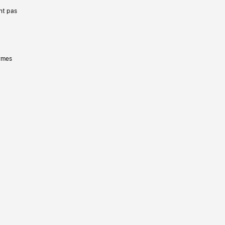
nt pas
ermes