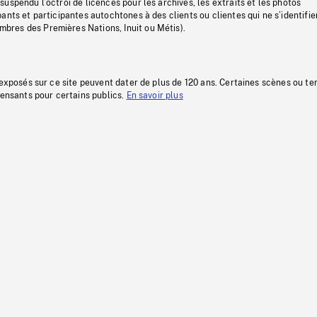
uspendu l’octroi de licences pour les archives, les extraits et les photos
ants et participantes autochtones à des clients ou clientes qui ne s’identifie
res des Premières Nations, Inuit ou Métis).
 exposés sur ce site peuvent dater de plus de 120 ans. Certaines scènes ou t
fensants pour certains publics.
En savoir plus