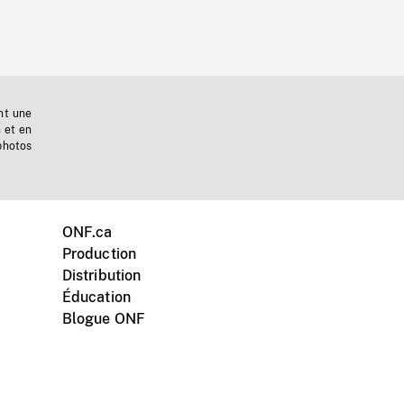
nt une
n et en
photos
ONF.ca
Production
Distribution
Éducation
Blogue ONF