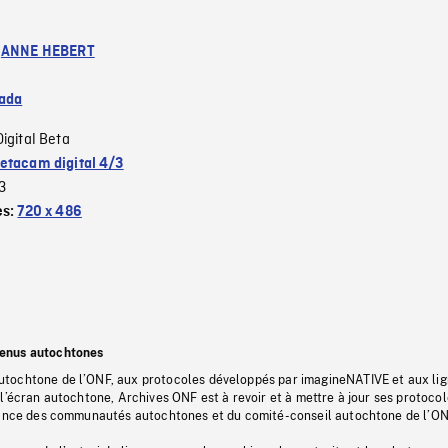
:
ANNE HEBERT
ada
Digital Beta
etacam digital 4/3
3
es:
720 x 486
tenus autochtones
tochtone de l’ONF, aux protocoles développés par imagineNATIVE et aux li
l’écran autochtone, Archives ONF est à revoir et à mettre à jour ses protoco
stance des communautés autochtones et du comité-conseil autochtone de l’ON