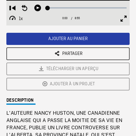
Loaded
:
Restart
Seek
Play
0.42%
from
backward
1x
0:00
Current
8:55
Duration
/
beginning
10
Playback
Full
Time
seconds
Rate
Scree
AJOUTER AU PANIER
PARTAGER
TÉLÉCHARGER UN APERÇU
AJOUTER À UN PROJET
DESCRIPTION
L'AUTEURE NANCY HUSTON, UNE CANADIENNE
ANGLAISE QUI A PASSE LA MOITIE DE SA VIE EN
FRANCE, PUBLIE UN LIVRE CONTROVERSE SUR
L'ALBERTA, SA PROVINCE NATALE, QUI S'EST