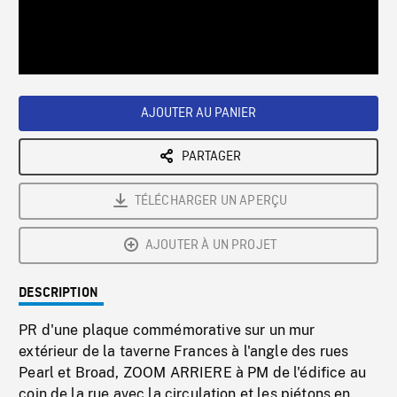
/
Loaded
:
Playback
0%
Rate
AJOUTER AU PANIER
PARTAGER
TÉLÉCHARGER UN APERÇU
AJOUTER À UN PROJET
DESCRIPTION
PR d'une plaque commémorative sur un mur
extérieur de la taverne Frances à l'angle des rues
Pearl et Broad, ZOOM ARRIERE à PM de l'édifice au
coin de la rue avec la circulation et les piétons en