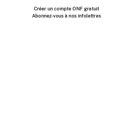
Créer un compte ONF gratuit
Abonnez-vous à nos infolettres
Événements ONF près de chez vous
Créer avec l’ONF
Organiser une projection publique
À propos de ce site
Centre d'aide
Contactez-nous
Espace Média
Emplois
ONF.ca
Production
Distribution
Éducation