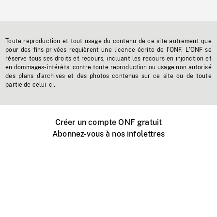
Toute reproduction et tout usage du contenu de ce site autrement que
pour des fins privées requièrent une licence écrite de l'ONF. L'ONF se
réserve tous ses droits et recours, incluant les recours en injonction et
en dommages-intérêts, contre toute reproduction ou usage non autorisé
des plans d'archives et des photos contenus sur ce site ou de toute
partie de celui-ci.
Créer un compte ONF gratuit
Abonnez-vous à nos infolettres
Événements ONF près de chez vous
Créer avec l’ONF
Organiser une projection publique
À propos de ce site
Centre d'aide