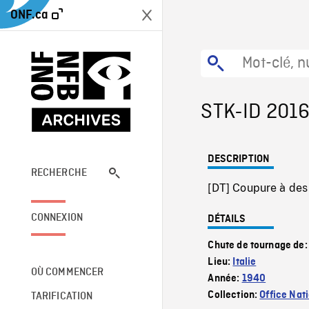
ONF.ca
STK-ID 201
DESCRIPTION
RECHERCHE
[DT] Coupure à des
CONNEXION
DÉTAILS
Chute de tournage de
Lieu:
Italie
OÙ COMMENCER
Année:
1940
Collection:
Office Nat
TARIFICATION