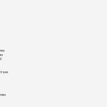
gnes
les
F.
nt pas
ermes