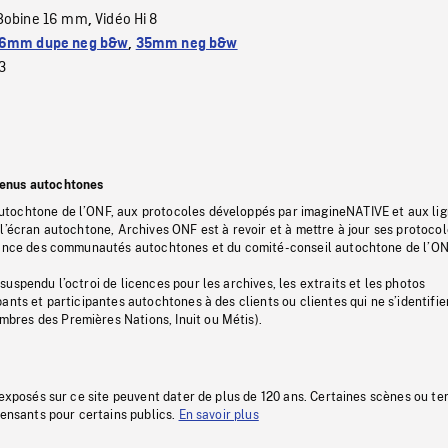
Bobine 16 mm
Vidéo Hi 8
,
6mm dupe neg b&w
,
35mm neg b&w
3
tenus autochtones
tochtone de l’ONF, aux protocoles développés par imagineNATIVE et aux li
l’écran autochtone, Archives ONF est à revoir et à mettre à jour ses protoco
stance des communautés autochtones et du comité-conseil autochtone de l’ON
uspendu l’octroi de licences pour les archives, les extraits et les photos
ants et participantes autochtones à des clients ou clientes qui ne s’identifie
res des Premières Nations, Inuit ou Métis).
 exposés sur ce site peuvent dater de plus de 120 ans. Certaines scènes ou t
fensants pour certains publics.
En savoir plus